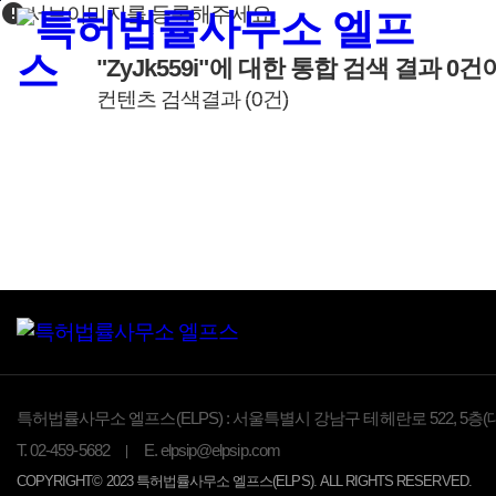
error
본문바로가기
서브이미지를 등록해주세요.
"ZyJk559i"
에 대한 통합 검색 결과
0
건
컨텐츠 검색결과
(
0
건)
특허법률사무소 엘프스(ELPS) :
서울특별시 강남구 테헤란로 522, 5층(
T.
02-459-5682
E.
elpsip@elpsip.com
COPYRIGHT© 2023 특허법률사무소 엘프스(ELPS). ALL RIGHTS RESERVED.