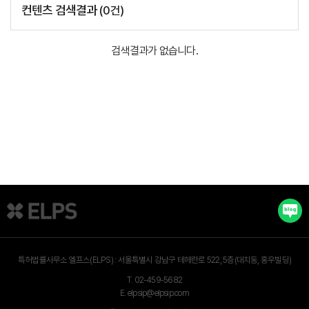
컨텐츠 검색결과
(
0
건)
검색결과가 없습니다.
특허법률사무소 엘프스(ELPS) :
서울특별시 강남구 테헤란로 522, 5층(대치동, 홍우빌딩)
T.
02-459-5682
E.
elpsip@elpsip.com