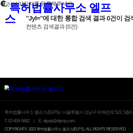
error
본문바로가기
서브이미지를 등록해주세요.
"JyI="
에 대한 통합 검색 결과
0
건이 검
컨텐츠 검색결과
(
0
건)
특허법률사무소 엘프스(ELPS) :
서울특별시 강남구 테헤란로 522, 5층(
T.
02-459-5682
E.
elpsip@elpsip.com
COPYRIGHT© 2023 특허법률사무소 엘프스(ELPS). ALL RIGHTS RESERVED.