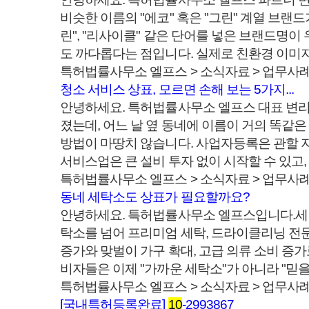
비슷한 이름의 "에코" 혹은 "그린" 계열 브랜
린", "리사이클" 같은 단어를 넣은 브랜드명
도 까다롭다는 점입니다. 실제로 친환경 이미지
특허법률사무소 엘프스 > 소식자료 > 업무사
청소 서비스 상표, 모르면 손해 보는 5가지...
안녕하세요. 특허법률사무소 엘프스 대표 변리사
졌는데, 어느 날 옆 동네에 이름이 거의 똑같
방법이 마땅치 않습니다. 사업자등록은 관할 지
서비스업은 큰 설비 투자 없이 시작할 수 있고,
특허법률사무소 엘프스 > 소식자료 > 업무사
동네 세탁소도 상표가 필요할까요?
안녕하세요. 특허법률사무소 엘프스입니다.세탁
탁소를 넘어 프리미엄 세탁, 드라이클리닝 전문
증가와 맞벌이 가구 확대, 고급 의류 소비 증
비자들은 이제 "가까운 세탁소"가 아니라 "믿을 
특허법률사무소 엘프스 > 소식자료 > 업무사
[국내특허등록완료]
10
-2993867