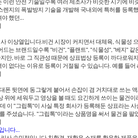
는 이런 안전 기술일수록 여러 제조사가 비슷한 시기에 비
가스렌지의 폭발방지 기술을 개발해 국내외에 특허를 등록했
 했던...
례
 이상열입니다.​비건 시장이 커지면서 대체육, 식물성 으
는 브랜드일수록 "비건", "플랜트", "식물성", "베지" 
지만, 바로 그 직관성 때문에 상표법상 등록이 까다로워
 없다는 이유로 등록이 거절될 수 있습니다. 예를 들어 &qu
례
.
폰 뒷면에 동그랗게 붙어서 손잡이 겸 거치대로 쓰는 액세
책상 위에 세워두고 영상을 볼 때도 요긴하게 쓰이는 물건
데 이 "그립톡"이 사실 특정 회사가 등록해둔 상표라는 사
 주셨습니다. "그립톡"이라는 상품명을 써서 물건을 팔았
례
니다...
리사 송민정입니다.​친환경, 재활용 소재를 활용한 제품을