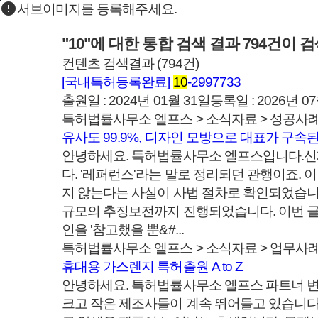
error
본문바로가기
서브이미지를 등록해주세요.
"10"
에 대한 통합 검색 결과
794
건이 검
컨텐츠 검색결과
(
794
건)
[국내특허등록완료]
10
-2997733
출원일 : 2024년 01월 31일등록일 : 2026
특허법률사무소 엘프스 > 소식자료 > 성공사
유사도 99.9%, 디자인 모방으로 대표가 구속된 
안녕하세요. 특허법률사무소 엘프스입니다.​신
다. '레퍼런스'라는 말로 정리되던 관행이죠. 
지 않는다는 사실이 사법 절차로 확인되었습니다
규모의 추징보전까지 진행되었습니다. 이번 글에
인을 '참고했을 뿐&#...
특허법률사무소 엘프스 > 소식자료 > 업무사
휴대용 가스렌지 특허출원 A to Z
안녕하세요. 특허법률사무소 엘프스 파트너 변
크고 작은 제조사들이 계속 뛰어들고 있습니다. 