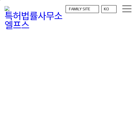
본문바로가기
홈
ELPS IP 소개
연혁
home
navigate_next
navigate_next