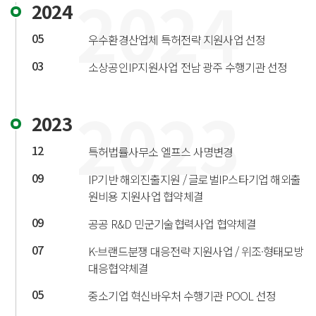
2024
2024
05
우수환경산업체 특허전략 지원사업 선정
03
소상공인IP지원사업 전남 광주 수행기관 선정
2023
2023
12
특허법률사무소 엘프스 사명변경
09
IP기반 해외진출지원 / 글로벌IP스타기업 해외출
원비용 지원사업 협약체결
09
공공 R&D 민군기술협력사업 협약체결
07
K-브랜드분쟁 대응전략 지원사업 / 위조·형태모방
대응협약체결
05
중소기업 혁신바우처 수행기관 POOL 선정