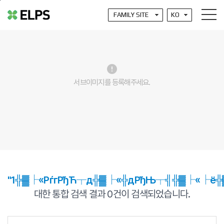
본문바로가기
error
서브이미지를 등록해주세요.
"1╬▓├«РѓгРђЋ┬д╬▓├«╬дРђЊ┬╣╬▓├«├ё╬
대한 통합 검색 결과
0
건이 검색되었습니다.