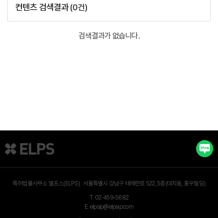
컨텐츠 검색결과
(
0
건)
검색결과가 없습니다.
특허법률사무소 엘프스(ELPS) :
서울특별시 강남구 테헤란로 522, 5층(대치동, 홍우빌딩)
T.
02-459-5682
E.
elpsip@elpsip.com