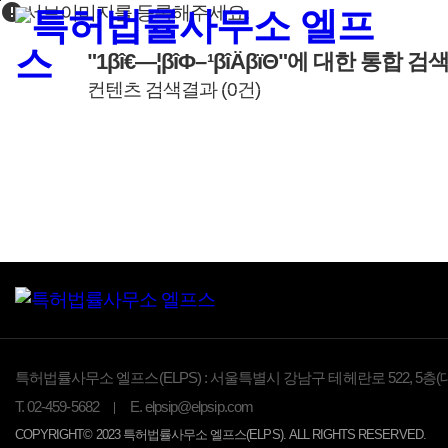
error
본문바로가기
서브이미지를 등록해주세요.
"1βî€―¦βîΦ–¹βîÄβïΘ"
에 대한 통합 검
컨텐츠 검색결과
(
0
건)
특허법률사무소 엘프스(ELPS) :
서울특별시 강남구 테헤란로 522, 5층(
T.
02-459-5682
E.
elpsip@elpsip.com
COPYRIGHT© 2023 특허법률사무소 엘프스(ELPS). ALL RIGHTS RESERVED.