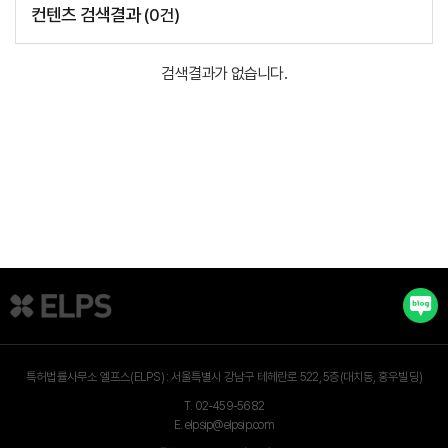
컨텐츠 검색결과
(
0
건)
검색결과가 없습니다.
특허법률사무소 엘프스(ELPS) :
서울특별시 강남구 테헤란로 522, 5층(대치동, 홍우빌딩)
T.
02-459-5682
E.
elpsip@elpsip.com