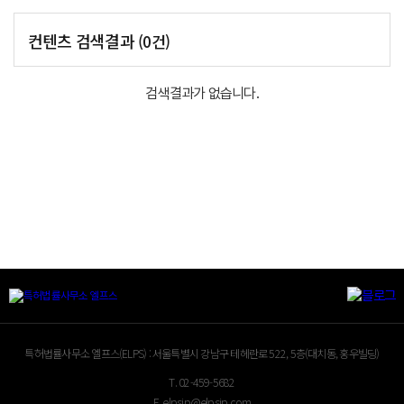
컨텐츠 검색결과
(
0
건)
검색결과가 없습니다.
특허법률사무소 엘프스(ELPS) :
서울특별시 강남구 테헤란로 522, 5층(대치동, 홍우빌딩)
T.
02-459-5682
E.
elpsip@elpsip.com