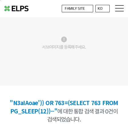
본문바로가기
error
서브이미지를 등록해주세요.
"N3aIAoae')) OR 763=(SELECT 763 FROM
PG_SLEEP(12))--"
에 대한 통합 검색 결과
0
건이
검색되었습니다.