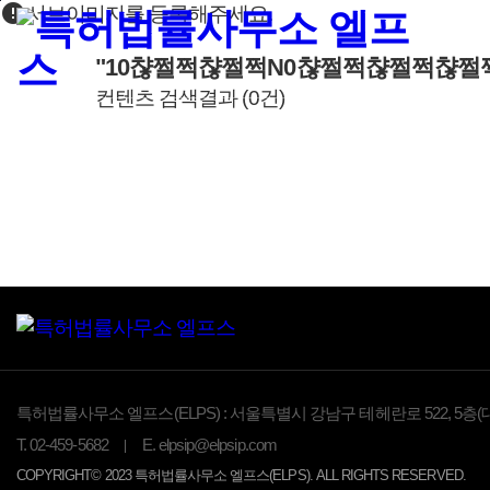
error
본문바로가기
서브이미지를 등록해주세요.
"10챦쩔쩍챦쩔쩍N0챦쩔쩍챦쩔쩍챦쩔
컨텐츠 검색결과
(
0
건)
특허법률사무소 엘프스(ELPS) :
서울특별시 강남구 테헤란로 522, 5층(
T.
02-459-5682
E.
elpsip@elpsip.com
COPYRIGHT© 2023 특허법률사무소 엘프스(ELPS). ALL RIGHTS RESERVED.