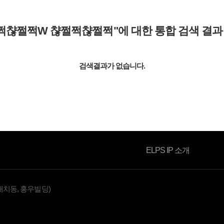
쩍챦쩔쩍W 챦쩔쩍챦쩔쩍"
에 대한 통합 검색 결
소식자료
검색결과가 없습니다.
ELPS IP 소개
대치동, 홍우빌딩)