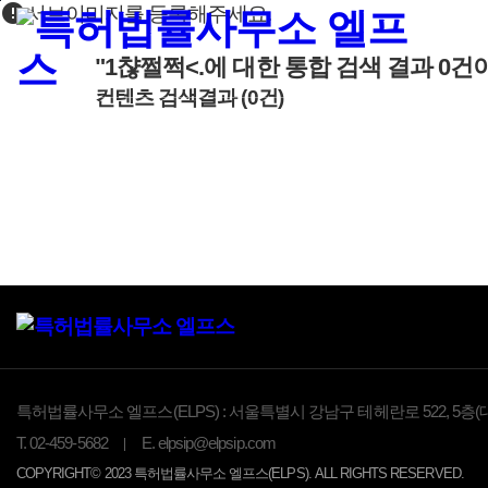
error
본문바로가기
서브이미지를 등록해주세요.
"1챦쩔쩍<.
에 대한 통합 검색 결과
0
건
컨텐츠 검색결과
(
0
건)
특허법률사무소 엘프스(ELPS) :
서울특별시 강남구 테헤란로 522, 5층(
T.
02-459-5682
E.
elpsip@elpsip.com
COPYRIGHT© 2023 특허법률사무소 엘프스(ELPS). ALL RIGHTS RESERVED.