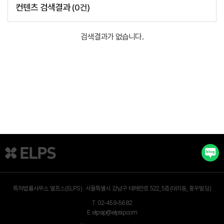
컨텐츠 검색결과
(
0
건)
검색결과가 없습니다.
특허법률사무소 엘프스(ELPS) :
서울특별시 강남구 테헤란로 522, 5층(대치동, 홍우빌딩)
T.
02-459-5682
E.
elpsip@elpsip.com