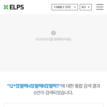
본문바로가기
error
서브이미지를 등록해주세요.
"12*챦쩔쩍H챦쩔쩍R챦쩔쩍T"
에 대한 통합 검색 결과
0
건이 검색되었습니다.