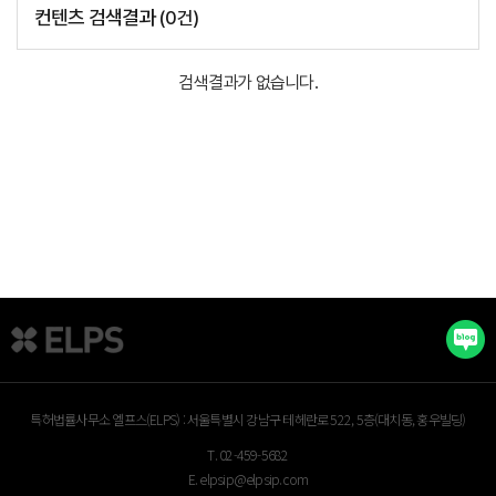
컨텐츠 검색결과
(
0
건)
검색결과가 없습니다.
특허법률사무소 엘프스(ELPS) :
서울특별시 강남구 테헤란로 522, 5층(대치동, 홍우빌딩)
T.
02-459-5682
E.
elpsip@elpsip.com