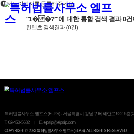
error
본문바로가기
서브이미지를 등록해주세요.
"1��?'"
에 대한 통합 검색 결과
0
건
컨텐츠 검색결과
(
0
건)
특허법률사무소 엘프스(ELPS) :
서울특별시 강남구 테헤란로 522, 5층(
T.
02-459-5682
E.
elpsip@elpsip.com
COPYRIGHT© 2023 특허법률사무소 엘프스(ELPS). ALL RIGHTS RESERVED.