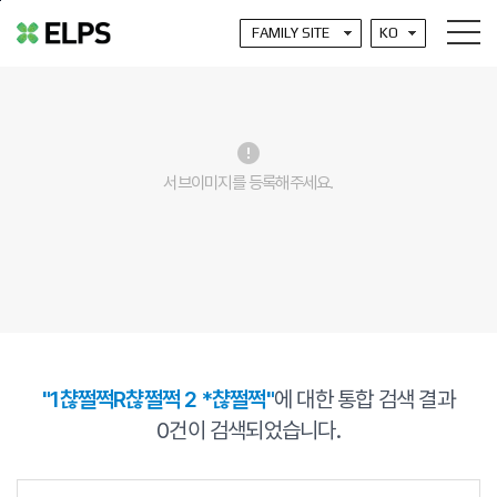
본문바로가기
error
서브이미지를 등록해주세요.
"1챦쩔쩍R챦쩔쩍 2 *챦쩔쩍"
에 대한 통합 검색 결과
0
건이 검색되었습니다.