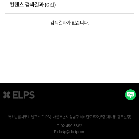
컨텐츠 검색결과
(
0
건)
검색결과가 없습니다.
특허법률사무소 엘프스(ELPS) :
서울특별시 강남구 테헤란로 522, 5층(대치동, 홍우빌딩)
T.
02-459-5682
E.
elpsip@elpsip.com