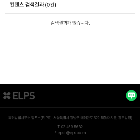
컨텐츠 검색결과
(
0
건)
검색결과가 없습니다.
특허법률사무소 엘프스(ELPS) :
서울특별시 강남구 테헤란로 522, 5층(대치동, 홍우빌딩)
T.
02-459-5682
E.
elpsip@elpsip.com