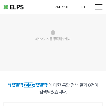
본문바로가기
error
서브이미지를 등록해주세요.
"1챦쩔쩍 z챦쩔쩍"
에 대한 통합 검색 결과
0
건이
검색되었습니다.