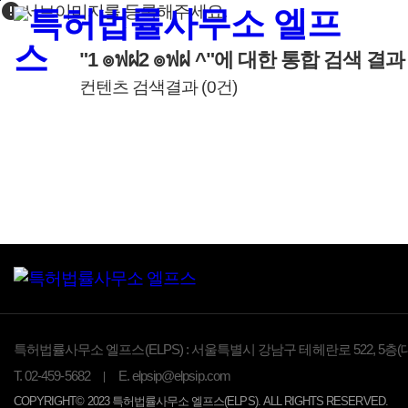
error
본문바로가기
서브이미지를 등록해주세요.
"1 ๏ฟฝ2 ๏ฟฝ ^"
에 대한 통합 검색 결
컨텐츠 검색결과
(
0
건)
특허법률사무소 엘프스(ELPS) :
서울특별시 강남구 테헤란로 522, 5층(
T.
02-459-5682
E.
elpsip@elpsip.com
COPYRIGHT© 2023 특허법률사무소 엘프스(ELPS). ALL RIGHTS RESERVED.