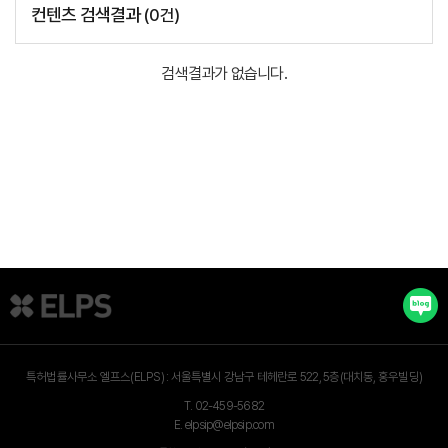
컨텐츠 검색결과
(
0
건)
검색결과가 없습니다.
특허법률사무소 엘프스(ELPS) :
서울특별시 강남구 테헤란로 522, 5층(대치동, 홍우빌딩)
T.
02-459-5682
E.
elpsip@elpsip.com