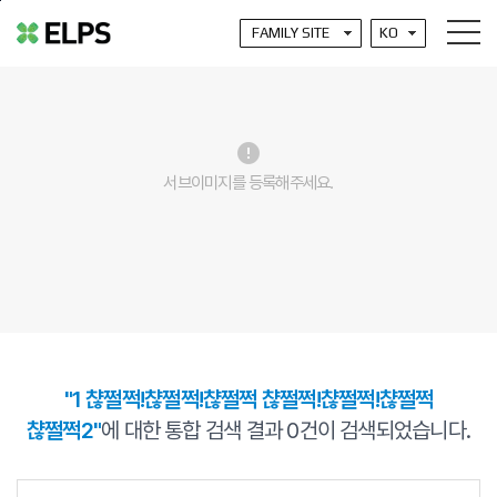
본문바로가기
error
서브이미지를 등록해주세요.
"1 챦쩔쩍!챦쩔쩍!챦쩔쩍 챦쩔쩍!챦쩔쩍!챦쩔쩍
챦쩔쩍2"
에 대한 통합 검색 결과
0
건이 검색되었습니다.