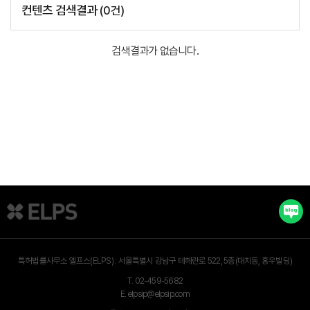
컨텐츠 검색결과
(
0
건)
검색결과가 없습니다.
특허법률사무소 엘프스(ELPS) :
서울특별시 강남구 테헤란로 522, 5층(대치동, 홍우빌딩)
T.
02-459-5682
E.
elpsip@elpsip.com