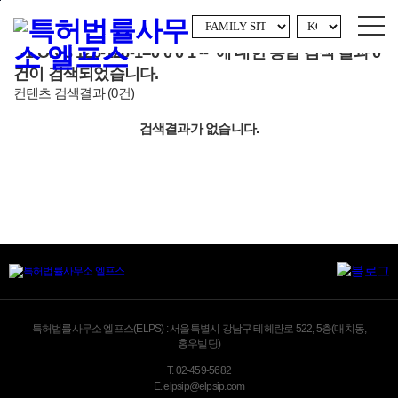
error
본문바로가기
서브이미지를 등록해주세요.
"-1 OR 3 126-126-1=0 0 0 1 --"
에 대한 통합 검색 결과
0
건이 검색되었습니다.
컨텐츠 검색결과
(
0
건)
검색결과가 없습니다.
특허법률사무소 엘프스(ELPS) :
서울특별시 강남구 테헤란로 522, 5층(대치동,
홍우빌딩)
T.
02-459-5682
E.
elpsip@elpsip.com