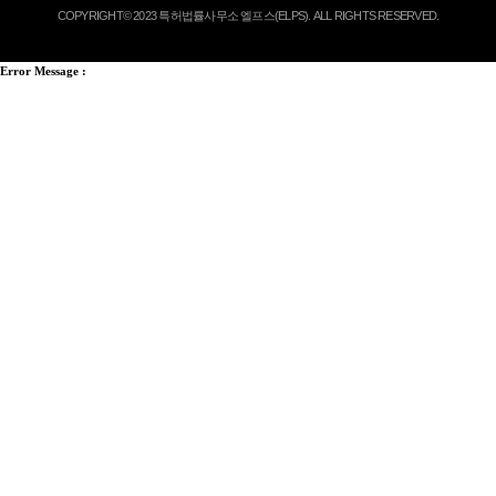
COPYRIGHT© 2023 특허법률사무소 엘프스(ELPS). ALL RIGHTS RESERVED.
Error Message :