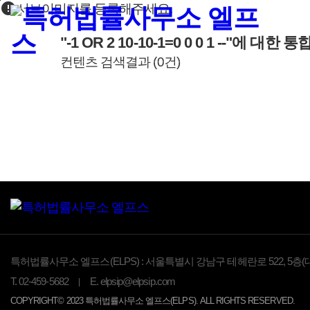
error
본문바로가기
서브이미지를 등록해주세요.
"-1 OR 2 10-10-1=0 0 0 1 --"
에 대한 통
컨텐츠 검색결과
(
0
건)
특허법률사무소 엘프스(ELPS) :
서울특별시 강남구 테헤란로 522, 5층(
T.
02-459-5682
E.
elpsip@elpsip.com
COPYRIGHT© 2023 특허법률사무소 엘프스(ELPS). ALL RIGHTS RESERVED.